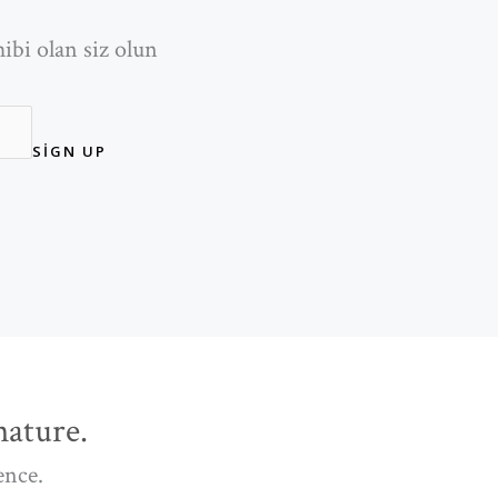
ibi olan siz olun
SIGN UP
ature.
ence.