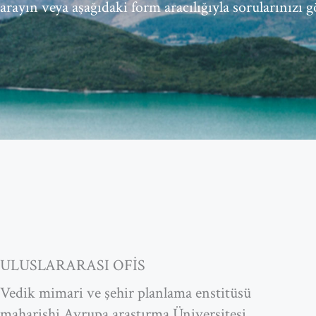
arayın veya aşağıdaki form aracılığıyla sorularınızı 
ULUSLARARASI OFİS
Vedik mimari ve şehir planlama enstitüsü
maharishi Avrupa araştırma Üniversitesi