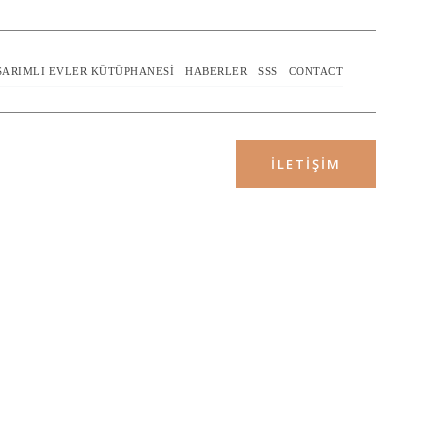
SARIMLI EVLER KÜTÜPHANESI
HABERLER
SSS
CONTACT
İLETIŞIM