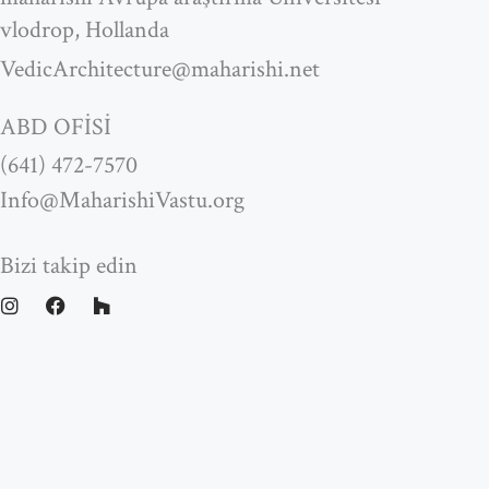
vlodrop, Hollanda
VedicArchitecture@maharishi.net
ABD OFİSİ
(641) 472-7570
Info@MaharishiVastu.org
Bizi takip edin
I
F
H
n
a
o
s
c
u
t
e
z
a
b
z
g
o
r
o
a
k
m