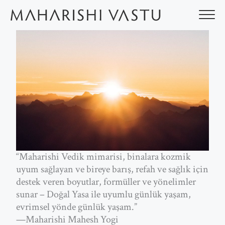
İçeriğe
atla
“Maharishi Vedik mimarisi, binalara kozmik
uyum sağlayan ve bireye barış, refah ve sağlık için
destek veren boyutlar, formüller ve yönelimler
sunar – Doğal Yasa ile uyumlu günlük yaşam,
evrimsel yönde günlük yaşam.”
—Maharishi Mahesh Yogi