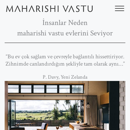
İçeriğe
atla
İnsanlar Neden
maharishi vastu evlerini Seviyor
“Bu ev çok sağlam ve çevreyle bağlantılı hissettiriyor.
Zihnimde canlandırdığım şekliyle tam olarak aynı…”
P. Davy, Yeni Zelanda