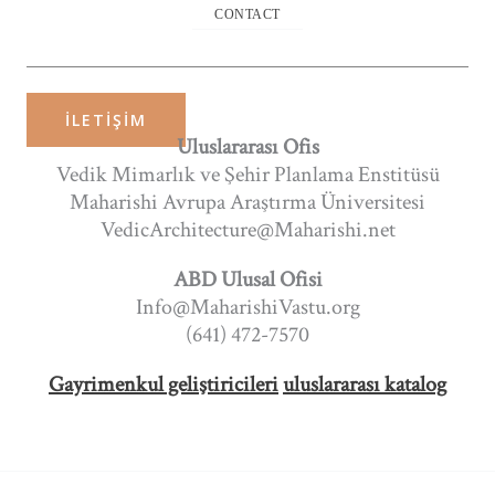
CONTACT
İLETIŞIM
Uluslararası Ofis
Vedik Mimarlık ve Şehir Planlama Enstitüsü
Maharishi Avrupa Araştırma Üniversitesi
VedicArchitecture@Maharishi.net
ABD Ulusal Ofisi
Info@MaharishiVastu.org
(641) 472-7570
Gayrimenkul geliştiricileri
uluslararası katalog