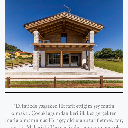
“Evimizde yaşarken ilk fark ettiğim şey mutlu
olmaktı. Çocukluğumdan beri ilk kez gerçekten
mutlu olmanın nasıl bir şey olduğunu tarif etmek zor,
ama bir Maharishi Vastu evinde yaşamanın en çok