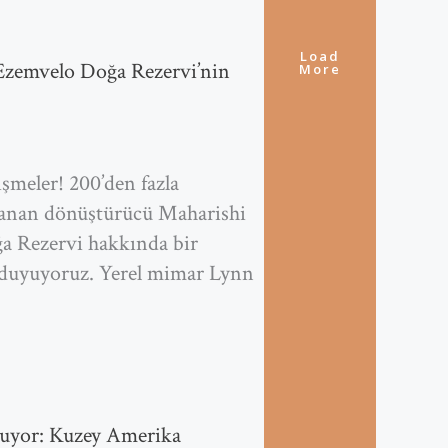
Load
 Ezemvelo Doğa Rezervi’nin
More
işmeler! 200’den fazla
arlanan dönüştürücü Maharishi
a Rezervi hakkında bir
 duyuyoruz. Yerel mimar Lynn
şuyor: Kuzey Amerika