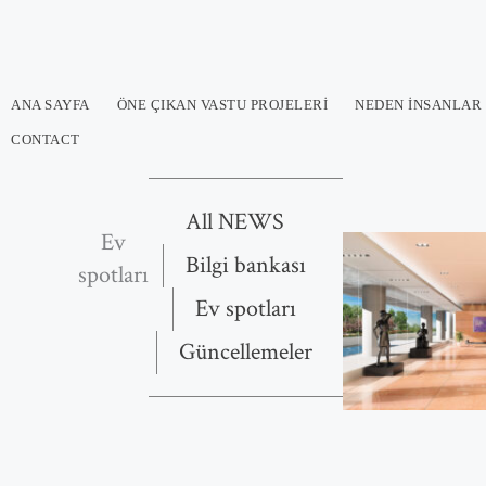
İçeriğe
atla
ANA SAYFA
ÖNE ÇIKAN VASTU PROJELERI
NEDEN İNSANLAR 
CONTACT
All NEWS
Ev
Bilgi bankası
spotları
Ev spotları
Güncellemeler