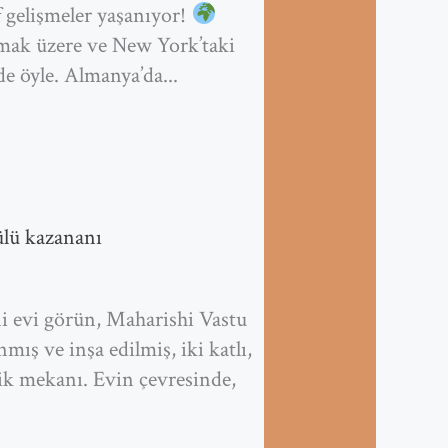
f gelişmeler yaşanıyor!
mak üzere ve New York’taki
e öyle. Almanya’da...
ülü kazananı
ni evi görün, Maharishi Vastu
mış ve inşa edilmiş, iki katlı,
lik mekanı. Evin çevresinde,