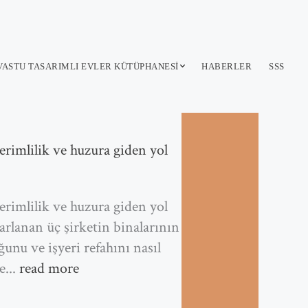
VASTU TASARIMLI EVLER KÜTÜPHANESI
HABERLER
SSS
verimlilik ve huzura giden yol
verimlilik ve huzura giden yol
arlanan üç şirketin binalarının
ğunu ve işyeri refahını nasıl
e...
read more