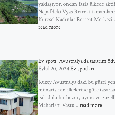
yaklaşıyor, ondan fazla ülkede akti
Nepal’deki Vyas Retreat tamamlan
Küresel Kadınlar Retreat Merkezi d
read more
Ev spotı: Avustralya’da tasarım öd
Eylül 20, 2024
Ev spotları
Kuzey Avustralya’daki bu güzel ye
mimarisinin ilkelerine göre tasarlan
ışık dolu bir huzur, uyum ve güzel
Maharishi Vastu...
read more